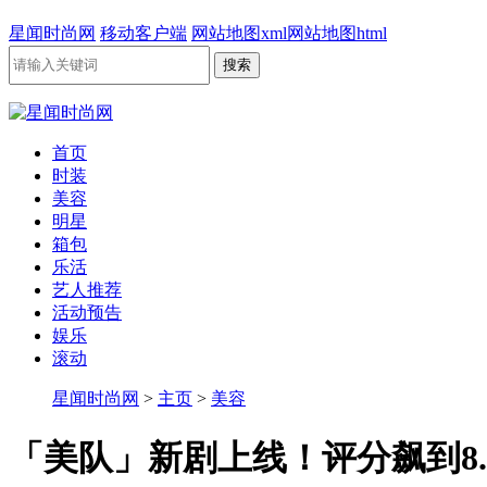
星闻时尚网
移动客户端
网站地图xml
网站地图html
首页
时装
美容
明星
箱包
乐活
艺人推荐
活动预告
娱乐
滚动
星闻时尚网
>
主页
>
美容
「美队」新剧上线！评分飙到8