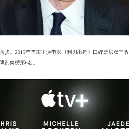
脚步。2019年年末主演电影《利刃出销》口碑票房双丰
碑剧集榜第6名。