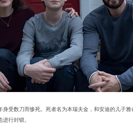
年身受数刀而惨死。死者名为本瑞夫金，和安迪的儿子雅
也进行封锁。