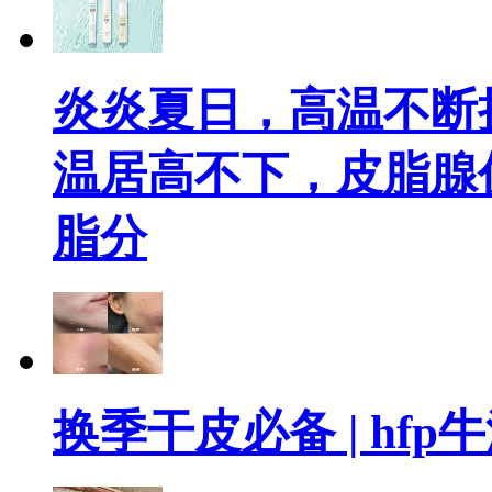
炎炎夏日，高温不断
温居高不下，皮脂腺
脂分
换季干皮必备 | h