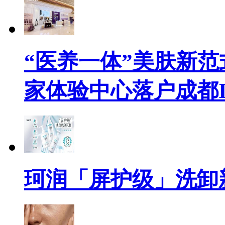
“医养一体”美肤新范
家体验中心落户成都I
珂润「屏护级」洗卸