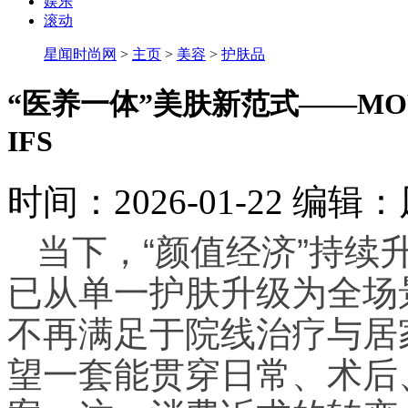
娱乐
滚动
星闻时尚网
>
主页
>
美容
>
护肤品
“医养一体”美肤新范式——M
IFS
时间：2026-01-22
编辑：
当下，“颜值经济”持续
已从单一护肤升级为全场
不再满足于院线治疗与居
望一套能贯穿日常、术后