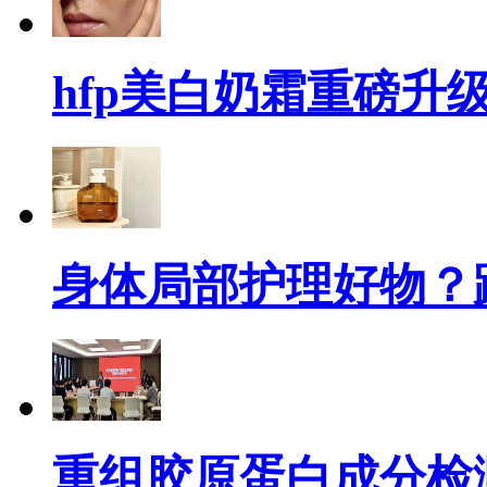
hfp美白奶霜重磅升
身体局部护理好物？跟
重组胶原蛋白成分检