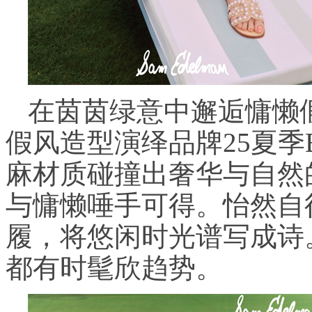
在茵茵绿意中邂逅慵懒
假风造型演绎品牌25夏季
麻材质碰撞出奢华与自然
与慵懒唾手可得。怡然自
履，将悠闲时光谱写成诗
都有时髦欣趋势。