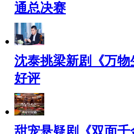
通总决赛
沈泰挑梁新剧《万物
好评
甜宠悬疑剧《双面千