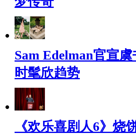
梦传奇
Sam Edelman
时髦欣趋势
《欢乐喜剧人6》烧