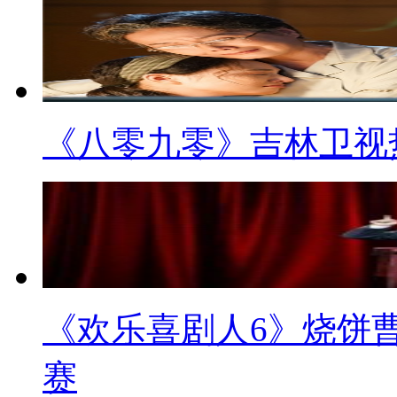
《八零九零》吉林卫视
《欢乐喜剧人6》烧饼
赛