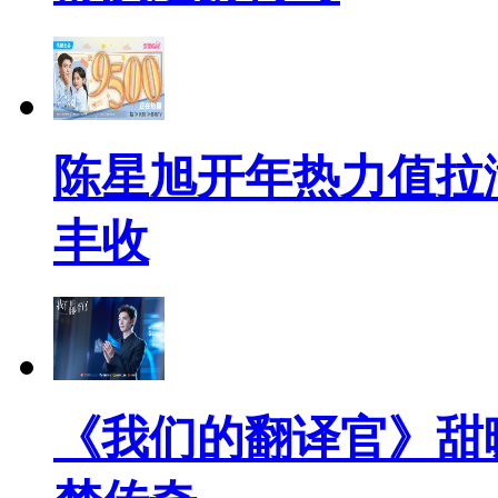
陈星旭开年热力值拉
丰收
《我们的翻译官》甜