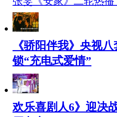
张雯《安家》二轮热播 
《骄阳伴我》央视八
锁“充电式爱情”
欢乐喜剧人6》迎决