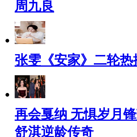
周九良
张雯《安家》二轮热播
再会戛纳 无惧岁月
舒淇逆龄传奇