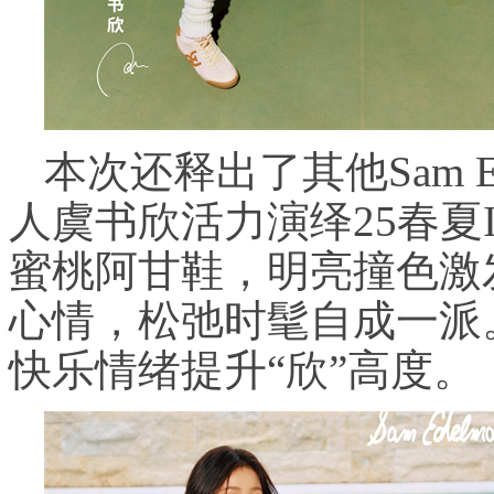
本次还释出了其他Sam 
人虞书欣活力演绎25春夏I
蜜桃阿甘鞋，明亮撞色激
心情，松弛时髦自成一派
快乐情绪提升“欣”高度。