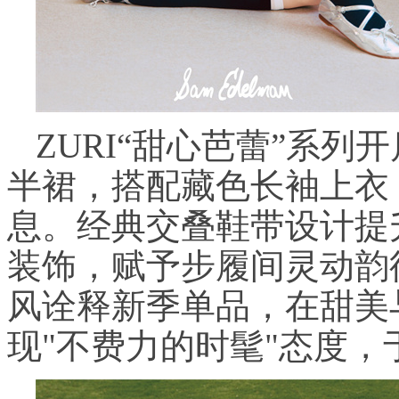
ZURI“甜心芭蕾”系
半裙，搭配藏色长袖上衣
息。经典交叠鞋带设计提
装饰，赋予步履间灵动韵
风诠释新季单品，在甜美
现"不费力的时髦"态度