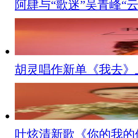
阿肆与“歌迷”吴青峰“
胡灵唱作新单《我去》
叶炫清新歌《你的我的