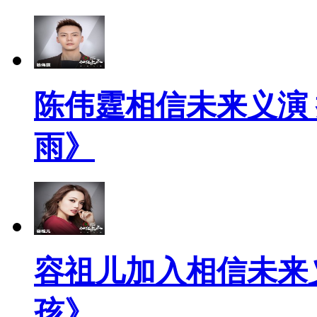
陈伟霆相信未来义演
雨》
容祖儿加入相信未来
孩》