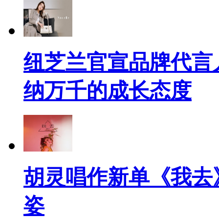
纽芝兰官宣品牌代言人A
纳万千的成长态度
胡灵唱作新单《我去
姿