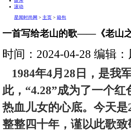
娱乐
滚动
星闻时尚网
>
主页
>
箱包
一首写给老山的歌——《老山
时间：2024-04-28
编辑：
1984
年
4
月
28
日，是我
此，“
4.28”
成为了一个红
热血儿女的心底。今天是
整整四十年，谨以此歌致