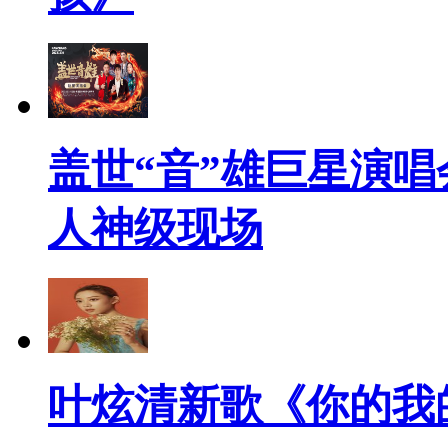
盖世“音”雄巨星演唱
人神级现场
叶炫清新歌《你的我