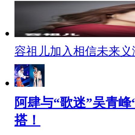
容祖儿加入相信未来义
阿肆与“歌迷”吴青峰
搭！