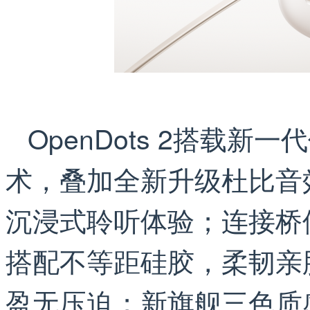
OpenDots 2搭载
术，叠加全新升级杜比音
沉浸式聆听体验；连接桥
搭配不等距硅胶，柔韧亲
盈无压迫；新旗舰三色质