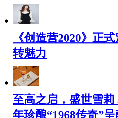
《创造营2020》正
转魅力
至高之启，盛世雪莉 
年珍酿“1968传奇”