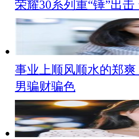
荣耀30系列重“锤”出
事业上顺风顺水的郑爽
男骗财骗色