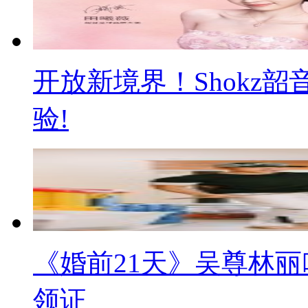
开放新境界！Shokz
验!
《婚前21天》吴尊林丽
领证