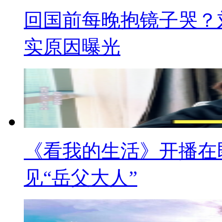
回国前每晚抱镜子哭？刘
实原因曝光
《看我的生活》开播在
见“岳父大人”