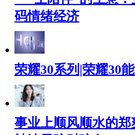
码情绪经济
荣耀30系列|荣耀3
事业上顺风顺水的郑