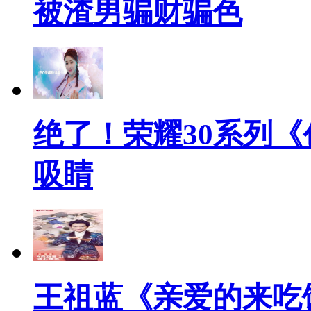
被渣男骗财骗色
绝了！荣耀30系列《
吸睛
王祖蓝《亲爱的来吃