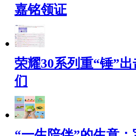
嘉铭领证
荣耀30系列重“锤”
们
“一生陪伴”的生意：宝