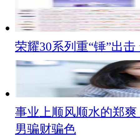
荣耀30系列重“锤”出
事业上顺风顺水的郑爽
男骗财骗色