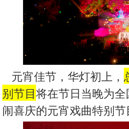
元宵佳节，华灯初上，
别节目
将在节日当晚为全
闹喜庆的元宵戏曲特别节