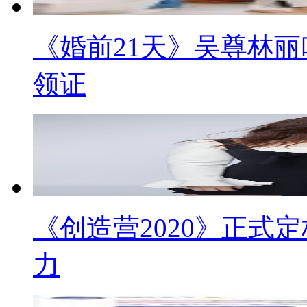
《婚前21天》吴尊林丽
领证
《创造营2020》正式
力