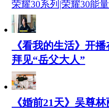
荣耀30系列|荣耀30
《看我的生活》开播
拜见“岳父大人”
《婚前21天》吴尊林