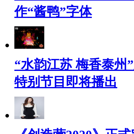
作“酱鸭”字体
“水韵江苏 梅香泰州
特别节目即将播出